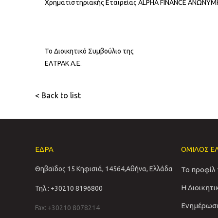
Χρηματιστηριακής Εταιρείας ALPHA FINANCE ΑΝΩΝΥ
Το Διοικητικό Συμβούλιο της
ΕΛΤΡΑΚ Α.Ε.
< Back to list
ΕΔΡΑ
ΟΜΙΛΟΣ Ε
Θηβαϊδος 15 Κηφισιά, 14564,Αθήνα, Ελλάδα
Το προφίλ
Η Διοικητ
Τηλ.: +30210 8196800
Ενημέρωσ
Fax: +30210 8078214