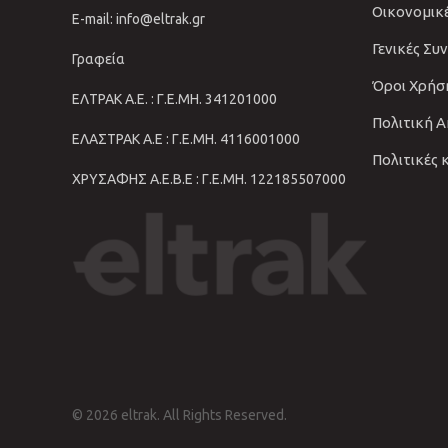
Οικονομικ
E-mail: info@eltrak.gr
Γενικές Συ
Γραφεία
Όροι Χρήσ
ΕΛΤΡΑΚ Α.Ε. : Γ.Ε.ΜΗ. 341201000
Πολιτική 
ΕΛΑΣΤΡΑΚ Α.Ε : Γ.Ε.ΜΗ. 4116001000
Πολιτικές 
ΧΡΥΣΑΦΗΣ Α.Ε.Β.Ε : Γ.Ε.ΜΗ. 122185507000
© 2026 eltrak. All Rights Reserved.