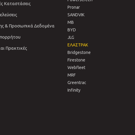
ές Καταστάσεις
Pronar
νελεύσεις
SANDVIΚ
MB
ης & Προσωπικά Δεδομένα
BYD
Απορρήτου
JLG
ΕΛΑΣΤΡΑΚ
και Πρακτικές
Bridgestone
Firestone
Webfleet
MRF
Greentrac
Infinity