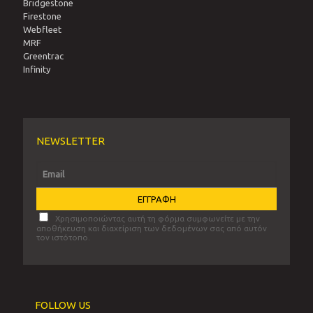
Bridgestone
Firestone
Webfleet
MRF
Greentrac
Infinity
NEWSLETTER
Χρησιμοποιώντας αυτή τη φόρμα συμφωνείτε με την
αποθήκευση και διαχείριση των δεδομένων σας από αυτόν
τον ιστότοπο.
FOLLOW US