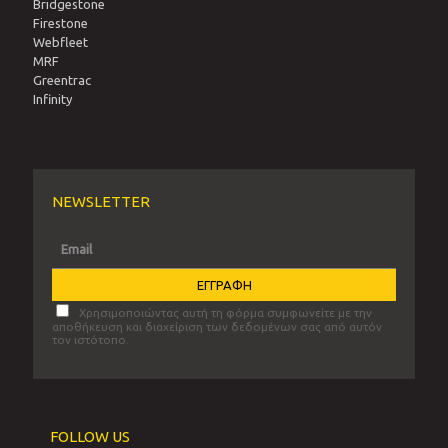
Bridgestone
Firestone
Webfleet
MRF
Greentrac
Infinity
NEWSLETTER
Χρησιμοποιώντας αυτή τη φόρμα συμφωνείτε με την
αποθήκευση και διαχείριση των δεδομένων σας από αυτόν
τον ιστότοπο.
FOLLOW US