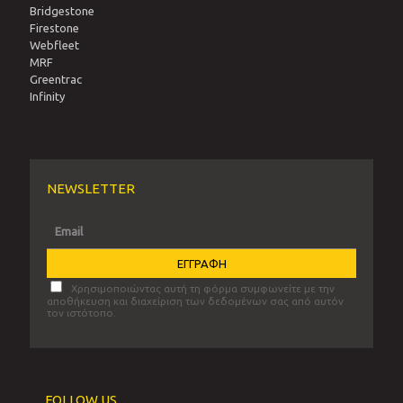
Bridgestone
Firestone
Webfleet
MRF
Greentrac
Infinity
NEWSLETTER
Χρησιμοποιώντας αυτή τη φόρμα συμφωνείτε με την
αποθήκευση και διαχείριση των δεδομένων σας από αυτόν
τον ιστότοπο.
FOLLOW US