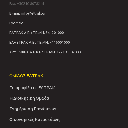
Fax: +30210 8078214
E-mail: info@eltrak.gr
Γραφεία
ΕΛΤΡΑΚ Α.Ε. : Γ.Ε.ΜΗ. 341201000
ΕΛΑΣΤΡΑΚ Α.Ε : Γ.Ε.ΜΗ. 4116001000
ΧΡΥΣΑΦΗΣ Α.Ε.Β.Ε : Γ.Ε.ΜΗ. 122185507000
ΟΜΙΛΟΣ ΕΛΤΡΑΚ
Το προφίλ της ΕΛΤΡΑΚ
Η Διοικητική Ομάδα
Ενημέρωση Επενδυτών
Οικονομικές Καταστάσεις