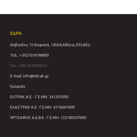
ΕΔΡΑ
Θηβαϊδος 15 Κηφισιά, 14564,Αθήνα, Ελλάδα
Τηλ.: +30210 8196800
Fax: +30210 8078214
E-mail: info@eltrak.gr
Γραφεία
ΕΛΤΡΑΚ Α.Ε. : Γ.Ε.ΜΗ. 341201000
ΕΛΑΣΤΡΑΚ Α.Ε : Γ.Ε.ΜΗ. 4116001000
ΧΡΥΣΑΦΗΣ Α.Ε.Β.Ε : Γ.Ε.ΜΗ. 122185507000