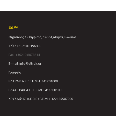
ΕΔΡΑ
Θηβαϊδος 15 Κηφισιά, 14564,Αθήνα, Ελλάδα
Τηλ.: +30210 8196800
Fax: +30210 8078214
E-mail: info@eltrak.gr
Γραφεία
ΕΛΤΡΑΚ Α.Ε. : Γ.Ε.ΜΗ. 341201000
ΕΛΑΣΤΡΑΚ Α.Ε : Γ.Ε.ΜΗ. 4116001000
ΧΡΥΣΑΦΗΣ Α.Ε.Β.Ε : Γ.Ε.ΜΗ. 122185507000