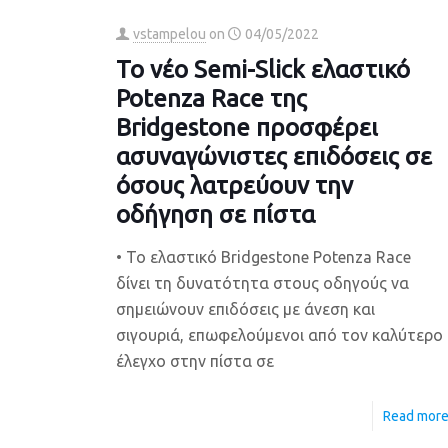
vstampelou
on
04/05/2022
Το νέο Semi-Slick ελαστικό
Potenza Race της
Bridgestone προσφέρει
ασυναγώνιστες επιδόσεις σε
όσους λατρεύουν την
οδήγηση σε πίστα
• Το ελαστικό Bridgestone Potenza Race
δίνει τη δυνατότητα στους οδηγούς να
σημειώνουν επιδόσεις με άνεση και
σιγουριά, επωφελούμενοι από τον καλύτερο
έλεγχο στην πίστα σε
Read mor