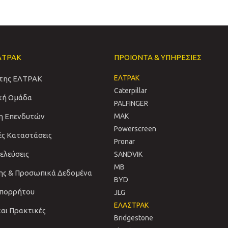
ΛΤΡΑΚ
ΠΡΟΙΟΝΤΑ & ΥΠΗΡΕΣΙΕΣ
ΕΛΤΡΑΚ
 της ΕΛΤΡΑΚ
Caterpillar
ική Ομάδα
PALFINGER
η Επενδυτών
MAK
Powerscreen
ές Καταστάσεις
Pronar
νελεύσεις
SANDVIΚ
MB
ης & Προσωπικά Δεδομένα
BYD
Απορρήτου
JLG
ΕΛΑΣΤΡΑΚ
και Πρακτικές
Bridgestone