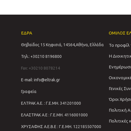
ΕΔΡΑ
ΟΜΙΛΟΣ Ε
Θηβαϊδος 15 Κηφισιά, 14564,Αθήνα, Ελλάδα
Το προφίλ
Η Διοικητ
Τηλ.: +30210 8196800
Ενημέρωσ
Fax: +30210 8078214
Οικονομικ
E-mail: info@eltrak.gr
Γενικές Συ
Γραφεία
Όροι Χρήσ
ΕΛΤΡΑΚ Α.Ε. : Γ.Ε.ΜΗ. 341201000
Πολιτική 
ΕΛΑΣΤΡΑΚ Α.Ε : Γ.Ε.ΜΗ. 4116001000
Πολιτικές 
ΧΡΥΣΑΦΗΣ Α.Ε.Β.Ε : Γ.Ε.ΜΗ. 122185507000