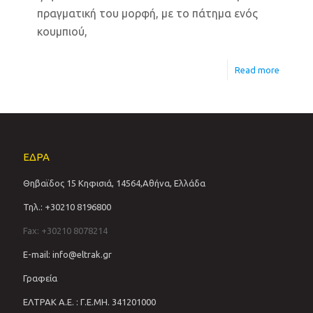
πραγματική του μορφή, με το πάτημα ενός
κουμπιού,
Read more
ΕΔΡΑ
Θηβαϊδος 15 Κηφισιά, 14564,Αθήνα, Ελλάδα
Τηλ.: +30210 8196800
Fax: +30210 8078214
E-mail: info@eltrak.gr
Γραφεία
ΕΛΤΡΑΚ Α.Ε. : Γ.Ε.ΜΗ. 341201000