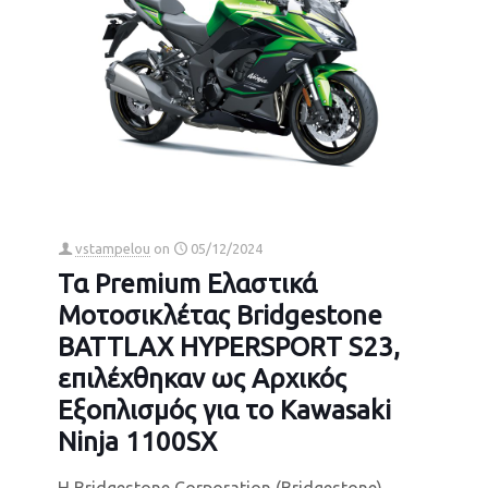
vstampelou
on
05/12/2024
Τα Premium Ελαστικά
Μοτοσικλέτας Bridgestone
BATTLAX HYPERSPORT S23,
επιλέχθηκαν ως Αρχικός
Εξοπλισμός για το Kawasaki
Ninja 1100SX
Η Bridgestone Corporation (Bridgestone)