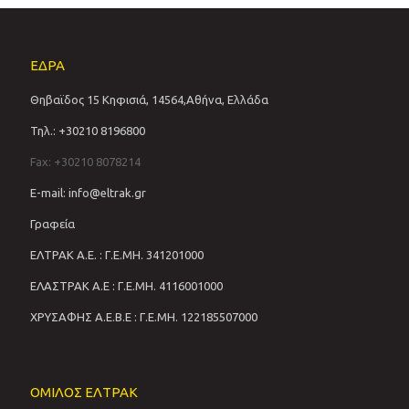
ΕΔΡΑ
Θηβαϊδος 15 Κηφισιά, 14564,Αθήνα, Ελλάδα
Τηλ.: +30210 8196800
Fax: +30210 8078214
E-mail: info@eltrak.gr
Γραφεία
ΕΛΤΡΑΚ Α.Ε. : Γ.Ε.ΜΗ. 341201000
ΕΛΑΣΤΡΑΚ Α.Ε : Γ.Ε.ΜΗ. 4116001000
ΧΡΥΣΑΦΗΣ Α.Ε.Β.Ε : Γ.Ε.ΜΗ. 122185507000
ΟΜΙΛΟΣ ΕΛΤΡΑΚ