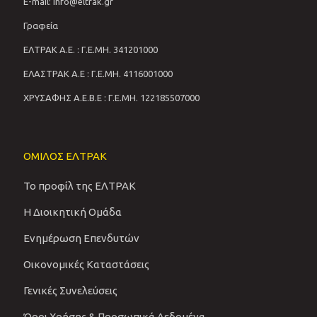
E-mail: info@eltrak.gr
Γραφεία
ΕΛΤΡΑΚ Α.Ε. : Γ.Ε.ΜΗ. 341201000
ΕΛΑΣΤΡΑΚ Α.Ε : Γ.Ε.ΜΗ. 4116001000
ΧΡΥΣΑΦΗΣ Α.Ε.Β.Ε : Γ.Ε.ΜΗ. 122185507000
ΟΜΙΛΟΣ ΕΛΤΡΑΚ
Το προφίλ της ΕΛΤΡΑΚ
Η Διοικητική Ομάδα
Ενημέρωση Επενδυτών
Οικονομικές Καταστάσεις
Γενικές Συνελεύσεις
Όροι Χρήσης & Προσωπικά Δεδομένα