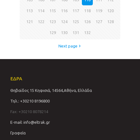
113
114
115
116
117
118
119
120
121
122
123
124
125
126
127
128
129
130
131
132
Next page
ΕΔΡΑ
Θηβαϊδος 15 Κηφισιά, 14564,Αθήνα, Ελλάδα
Τηλ.: +30210 8196800
Fax: +30210 8078214
E-mail: info@eltrak.gr
Γραφεία