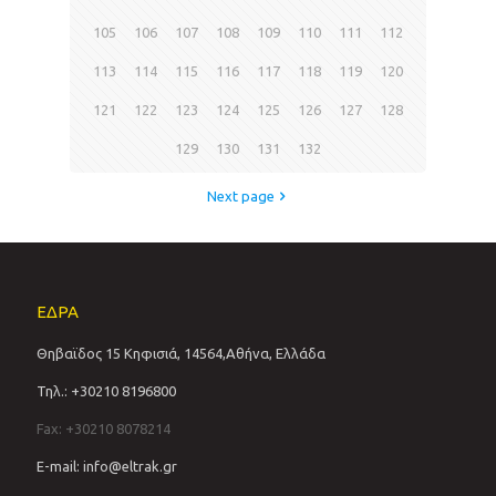
105
106
107
108
109
110
111
112
113
114
115
116
117
118
119
120
121
122
123
124
125
126
127
128
129
130
131
132
Next page
ΕΔΡΑ
Θηβαϊδος 15 Κηφισιά, 14564,Αθήνα, Ελλάδα
Τηλ.: +30210 8196800
Fax: +30210 8078214
E-mail: info@eltrak.gr