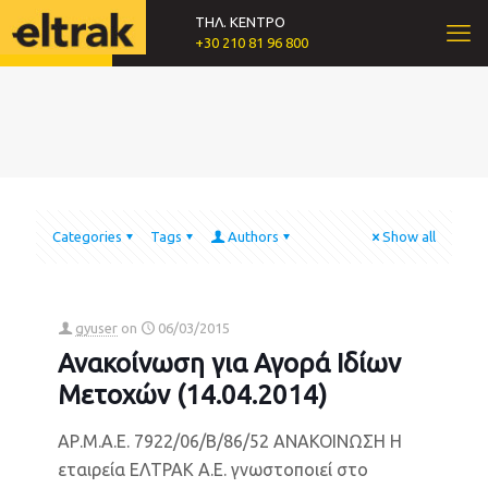
ΤΗΛ. ΚΕΝΤΡΟ
+30 210 81 96 800
Categories
Tags
Authors
Show all
gyuser
on
06/03/2015
Ανακοίνωση για Αγορά Ιδίων
Μετοχών (14.04.2014)
ΑΡ.Μ.Α.Ε. 7922/06/Β/86/52 ΑΝΑΚΟΙΝΩΣΗ Η
εταιρεία ΕΛΤΡΑΚ Α.Ε. γνωστοποιεί στο