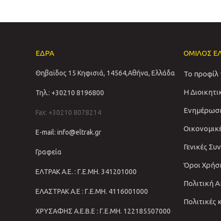
ΕΔΡΑ
ΟΜΙΛΟΣ Ε
Θηβαϊδος 15 Κηφισιά, 14564,Αθήνα, Ελλάδα
Το προφίλ
Η Διοικητ
Τηλ.: +30210 8196800
Ενημέρωσ
Fax: +30210 8078214
Οικονομικ
E-mail: info@eltrak.gr
Γενικές Συ
Γραφεία
Όροι Χρήσ
ΕΛΤΡΑΚ Α.Ε. : Γ.Ε.ΜΗ. 341201000
Πολιτική 
ΕΛΑΣΤΡΑΚ Α.Ε : Γ.Ε.ΜΗ. 4116001000
Πολιτικές 
ΧΡΥΣΑΦΗΣ Α.Ε.Β.Ε : Γ.Ε.ΜΗ. 122185507000