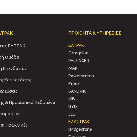
ΛΤΡΑΚ
ΠΡΟΙΟΝΤΑ & ΥΠΗΡΕΣΙΕΣ
ΕΛΤΡΑΚ
 της ΕΛΤΡΑΚ
Caterpillar
ική Ομάδα
PALFINGER
η Επενδυτών
MAK
Powerscreen
ές Καταστάσεις
Pronar
νελεύσεις
SANDVIΚ
MB
ης & Προσωπικά Δεδομένα
BYD
Απορρήτου
JLG
ΕΛΑΣΤΡΑΚ
και Πρακτικές
Bridgestone