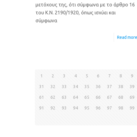
μετόχους της, ότι σύμφωνα με το άρθρο 16
του Κ.Ν. 2190/1920, όπως ισχύει και
σύμφωνα
Read mor
1
2
3
4
5
6
7
8
9
31
32
33
34
35
36
37
38
39
61
62
63
64
65
66
67
68
69
91
92
93
94
95
96
97
98
99