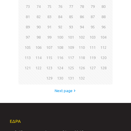
73
74
75
76
77
78
79
80
81
82
83
84
85
86
87
88
89
90
91
92
93
94
95
96
97
98
99
100
101
102
103
104
105
106
107
108
109
110
111
112
113
114
115
116
117
118
119
120
121
122
123
124
125
126
127
128
129
130
131
132
Next page
ΕΔΡΑ