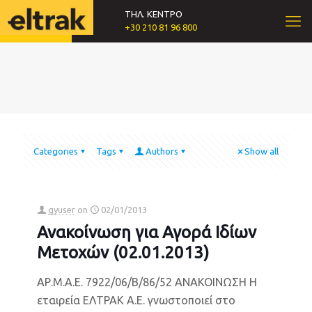
ΤΗΛ. ΚΕΝΤΡΟ
+30 210 81 96 800
Categories
Tags
Authors
Show all
gyuser
on
02/01/2013
Ανακοίνωση για Αγορά Ιδίων
Μετοχών (02.01.2013)
ΑΡ.Μ.Α.Ε. 7922/06/Β/86/52 ΑΝΑΚΟΙΝΩΣΗ Η
εταιρεία ΕΛΤΡΑΚ Α.Ε. γνωστοποιεί στο