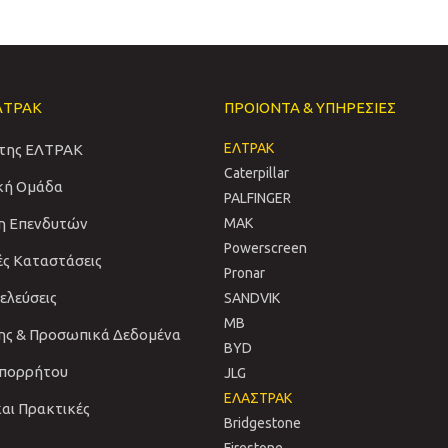
ΛΤΡΑΚ
ΠΡΟΙΟΝΤΑ & ΥΠΗΡΕΣΙΕΣ
ΕΛΤΡΑΚ
 της ΕΛΤΡΑΚ
Caterpillar
ική Ομάδα
PALFINGER
η Επενδυτών
MAK
Powerscreen
ές Καταστάσεις
Pronar
νελεύσεις
SANDVIΚ
MB
ης & Προσωπικά Δεδομένα
BYD
Απορρήτου
JLG
ΕΛΑΣΤΡΑΚ
και Πρακτικές
Bridgestone