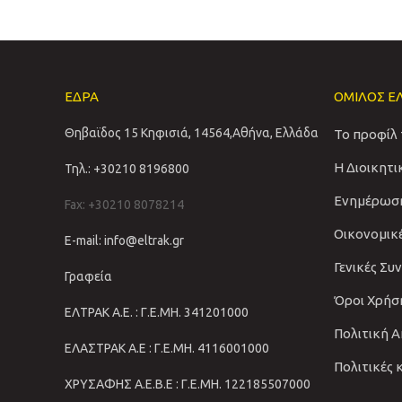
ΕΔΡΑ
ΟΜΙΛΟΣ Ε
Θηβαϊδος 15 Κηφισιά, 14564,Αθήνα, Ελλάδα
Το προφίλ
Η Διοικητ
Τηλ.: +30210 8196800
Ενημέρωσ
Fax: +30210 8078214
Οικονομικ
E-mail: info@eltrak.gr
Γενικές Συ
Γραφεία
Όροι Χρήσ
ΕΛΤΡΑΚ Α.Ε. : Γ.Ε.ΜΗ. 341201000
Πολιτική 
ΕΛΑΣΤΡΑΚ Α.Ε : Γ.Ε.ΜΗ. 4116001000
Πολιτικές 
ΧΡΥΣΑΦΗΣ Α.Ε.Β.Ε : Γ.Ε.ΜΗ. 122185507000