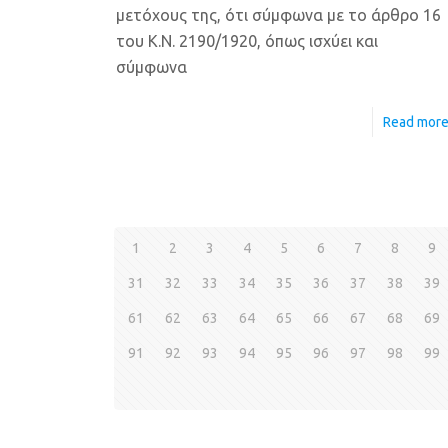
μετόχους της, ότι σύμφωνα με το άρθρο 16
του Κ.Ν. 2190/1920, όπως ισχύει και
σύμφωνα
Read mor
1
2
3
4
5
6
7
8
9
31
32
33
34
35
36
37
38
39
61
62
63
64
65
66
67
68
69
91
92
93
94
95
96
97
98
99