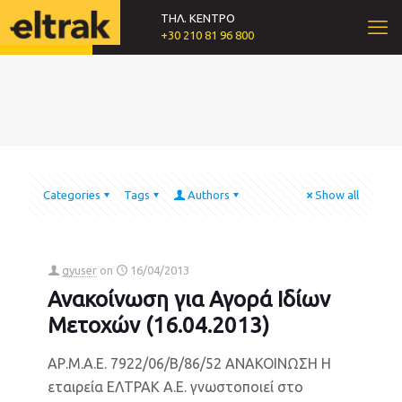
ΤΗΛ. ΚΕΝΤΡΟ
+30 210 81 96 800
Categories
Tags
Authors
Show all
gyuser
on
16/04/2013
Ανακοίνωση για Αγορά Ιδίων
Μετοχών (16.04.2013)
ΑΡ.Μ.Α.Ε. 7922/06/Β/86/52 ΑΝΑΚΟΙΝΩΣΗ Η
εταιρεία ΕΛΤΡΑΚ Α.Ε. γνωστοποιεί στο