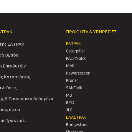
ΛΤΡΑΚ
ΠΡΟΙΟΝΤΑ & ΥΠΗΡΕΣΙΕΣ
ΕΛΤΡΑΚ
 της ΕΛΤΡΑΚ
Caterpillar
ική Ομάδα
PALFINGER
η Επενδυτών
MAK
Powerscreen
ές Καταστάσεις
Pronar
νελεύσεις
SANDVIΚ
MB
ης & Προσωπικά Δεδομένα
BYD
Απορρήτου
JLG
ΕΛΑΣΤΡΑΚ
και Πρακτικές
Bridgestone