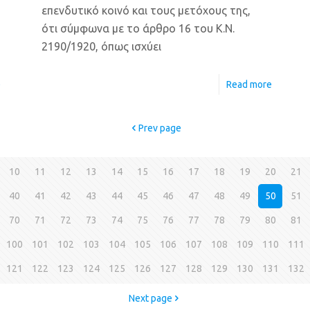
επενδυτικό κοινό και τους μετόχους της,
ότι σύμφωνα με το άρθρο 16 του Κ.Ν.
2190/1920, όπως ισχύει
e
Read more
Prev page
10
11
12
13
14
15
16
17
18
19
20
21
40
41
42
43
44
45
46
47
48
49
50
51
70
71
72
73
74
75
76
77
78
79
80
81
100
101
102
103
104
105
106
107
108
109
110
111
121
122
123
124
125
126
127
128
129
130
131
132
Next page