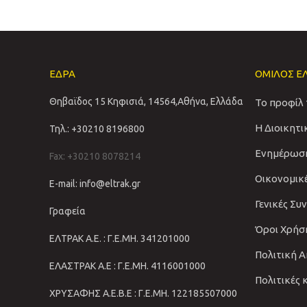
ΕΔΡΑ
ΟΜΙΛΟΣ Ε
Θηβαϊδος 15 Κηφισιά, 14564,Αθήνα, Ελλάδα
Το προφίλ
Η Διοικητ
Τηλ.: +30210 8196800
Ενημέρωσ
Fax: +30210 8078214
Οικονομικ
E-mail: info@eltrak.gr
Γενικές Συ
Γραφεία
Όροι Χρήσ
ΕΛΤΡΑΚ Α.Ε. : Γ.Ε.ΜΗ. 341201000
Πολιτική 
ΕΛΑΣΤΡΑΚ Α.Ε : Γ.Ε.ΜΗ. 4116001000
Πολιτικές 
ΧΡΥΣΑΦΗΣ Α.Ε.Β.Ε : Γ.Ε.ΜΗ. 122185507000