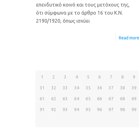
επενδυτικό κοινό και τους μετόχους της,
ότι σύμφωνα με το άρθρο 16 του Κ.Ν.
2190/1920, όπως ισχύει
Read mor
1
2
3
4
5
6
7
8
9
31
32
33
34
35
36
37
38
39
61
62
63
64
65
66
67
68
69
91
92
93
94
95
96
97
98
99