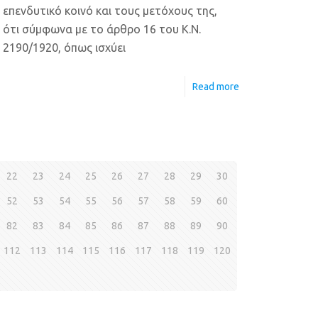
επενδυτικό κοινό και τους μετόχους της,
ότι σύμφωνα με το άρθρο 16 του Κ.Ν.
2190/1920, όπως ισχύει
Read more
22
23
24
25
26
27
28
29
30
52
53
54
55
56
57
58
59
60
82
83
84
85
86
87
88
89
90
112
113
114
115
116
117
118
119
120